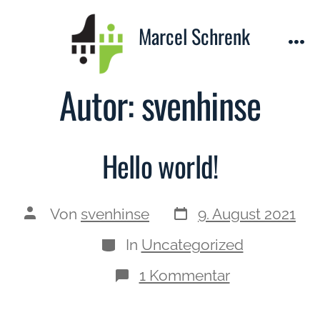
Zum
Marcel Schrenk
Inhalt
Men
springen
Autor:
svenhinse
Hello world!
Datum
Autor
Von
svenhinse
9. August 2021
des
des
Beitrags
Beitrags
Kategorien
In
Uncategorized
zu
1 Kommentar
Hello
world!